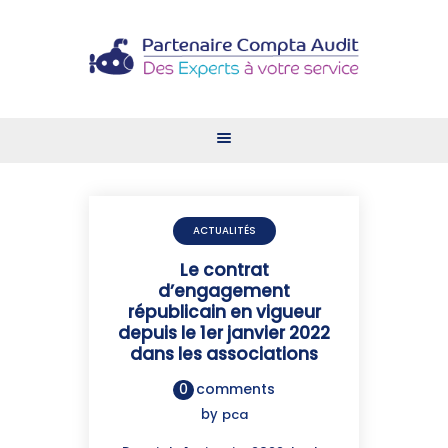
ACCUEIL
VOS BESOINS
NOS SERVICES
OFFRES D’EMPLOI
ACTUALITÉS
CONTACT
Le contrat
ESPACE CLIENT
d’engagement
républicain en vigueur
depuis le 1er janvier 2022
dans les associations
0
comments
by
pca